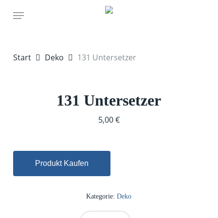
Skip
Menu
to
main
content
Start
Deko
131 Untersetzer
131 Untersetzer
5,00
€
Produkt Kaufen
Kategorie:
Deko