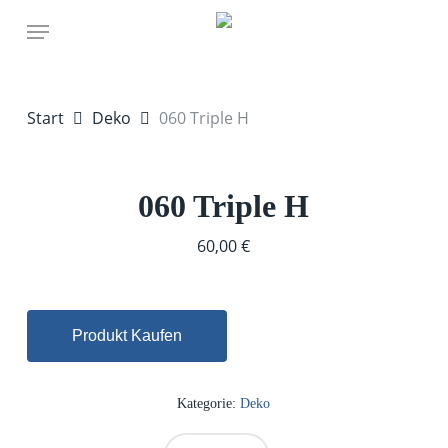
Skip
Menu
to
main
content
Start
Deko
060 Triple H
060 Triple H
60,00
€
Produkt Kaufen
Kategorie:
Deko