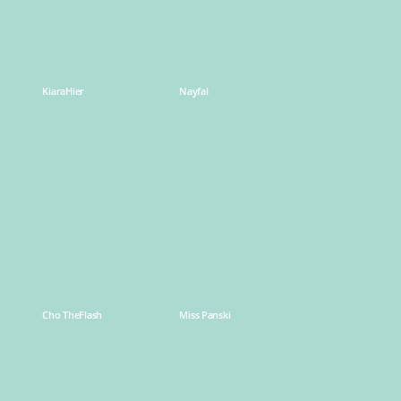
KiaraHier
Nayfal
Learn
Learn
more
more
Cho TheFlash
Miss Panski
Learn
Learn
more
more