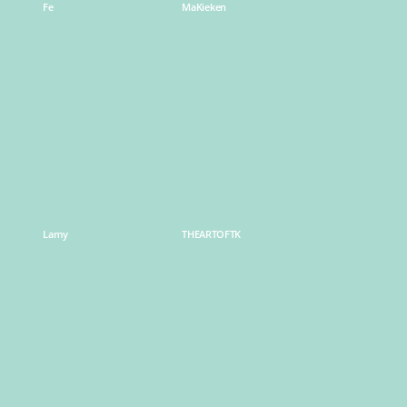
Fe
MaKieken
Learn
Learn
more
more
Lamy
THEARTOFTK
Learn
Learn
more
more