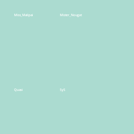
Miss_Malipai
Mister_Nougat
Learn
Learn
more
more
Quasi
SyS
Learn
Learn
more
more