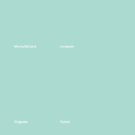
MomoMcLeod
Lockasch
Learn
Learn
more
more
Shigeako
Daniel