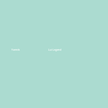
Learn
Learn
more
more
Yannik
Lui Legend
Learn
Learn
more
more