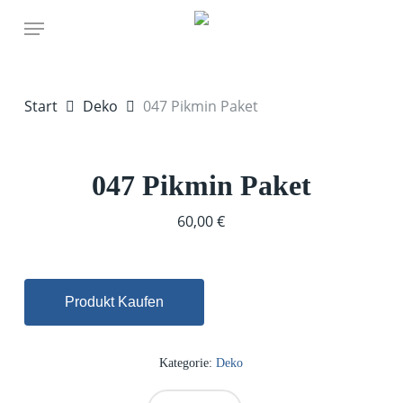
Skip
Menu
to
main
content
Start
Deko
047 Pikmin Paket
047 Pikmin Paket
60,00
€
Produkt Kaufen
Kategorie:
Deko