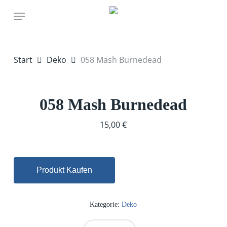
Skip
Menu
to
main
content
Start
Deko
058 Mash Burnedead
058 Mash Burnedead
15,00
€
Produkt Kaufen
Kategorie:
Deko