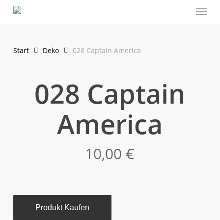
Menu
Skip
to
main
content
Start
Deko
028 Captain America
028 Captain
America
10,00
€
Produkt Kaufen