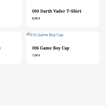
010 Darth Vader T-Shirt
8,00
€
e
016 Game Boy Cap
7,00
€