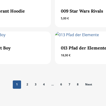
orant Hoodie
009 Star Wars Rivals
5,00
€
lt Boy
013 Pfad der Element
18,00
€
1
2
3
4
…
6
7
8
Next