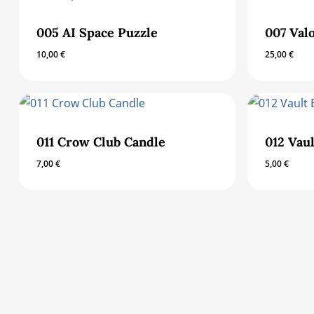
005 AI Space Puzzle
007 Val
10,00
€
25,00
€
011 Crow Club Candle
012 Vau
7,00
€
5,00
€