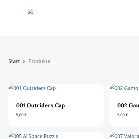
Skip
to
main
content
Start
Produkte
001 Outriders Cap
002 Ga
5,00
€
5,00
€