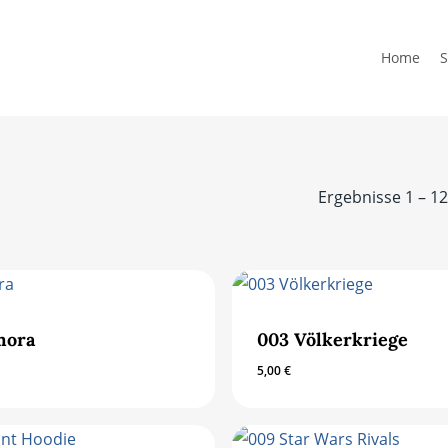
Home
S
Ergebnisse 1 – 1
mora
003 Völkerkriege
5,00
€