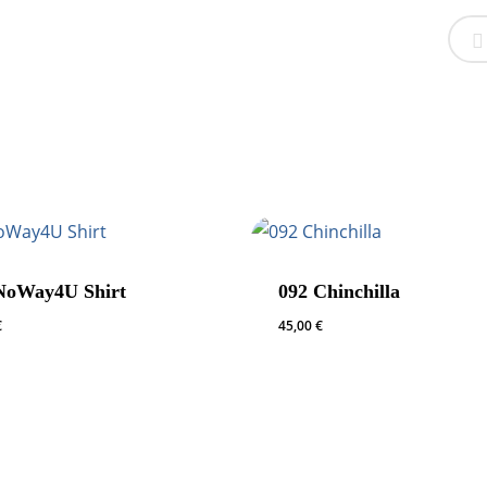
NoWay4U Shirt
092 Chinchilla
€
45,00
€