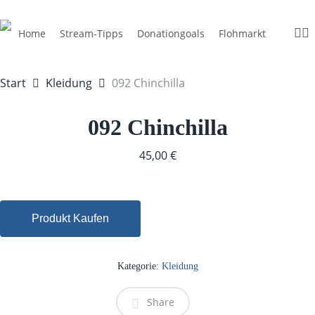
Skip
to
inst
di
Home
Stream-Tipps
Donationgoals
Flohmarkt
main
content
Start
Kleidung
092 Chinchilla
092 Chinchilla
45,00
€
Produkt Kaufen
Kategorie:
Kleidung
Share