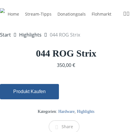
Skip
to
inst
di
Home
Stream-Tipps
Donationgoals
Flohmarkt
main
content
Start
Highlights
044 ROG Strix
044 ROG Strix
350,00
€
Produkt Kaufen
Kategorien:
Hardware
,
Highlights
Share